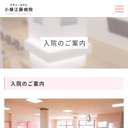
TOP
はじめに
入院のご案内
診療のご案内
病院からのご挨拶
入院のご案内
外来のご案内
入院のご案内
病院のご案内
入院のご案内
心理検査・心理療法
パンフレットはこちら
病院案内
デイケア・ショートケア
相談室のご案内
訪問看護