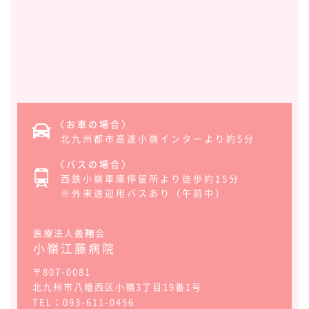
〈お車の場合〉
北九州都市高速小嶺インターより約5分
〈バスの場合〉
西鉄小嶺車庫停留所より徒歩約15分
※外来送迎用バスあり（午前中）
医療法人義
翔
会
小嶺江藤病院
〒807-0081
北九州市八幡西区小嶺3丁目19番1号
TEL：093-611-0456